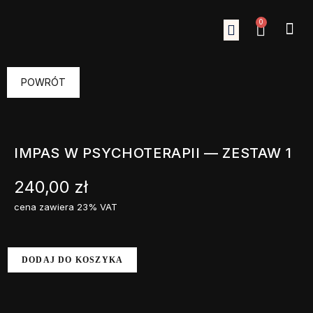
0
STRONA GŁÓWNA
SZKOLENIA VOD
OKO NA ŚWIAT
POWRÓT
IMPAS W PSYCHOTERAPII — ZESTAW 1
240,00
zł
cena zawiera 23% VAT
DODAJ DO KOSZYKA